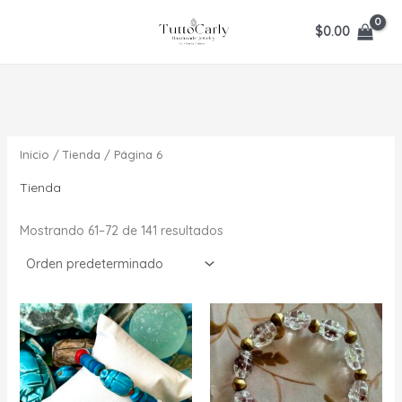
Ir
$
0.00
al
contenido
Inicio
/
Tienda
/ Página 6
Tienda
Mostrando 61–72 de 141 resultados