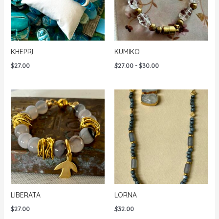
KHEPRI
KUMIKO
Rango
$
27.00
$
27.00
-
$
30.00
de
precios:
desde
$27.00
hasta
$30.00
LIBERATA
LORNA
$
27.00
$
32.00