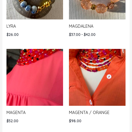
LYRA
MAGDALENA
Rango
$
26.00
$
37.00
-
$
42.00
de
precios:
desde
$37.00
hasta
$42.00
MAGENTA
MAGENTA / ORANGE
$
52.00
$
98.00