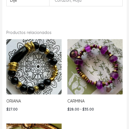
Dije
Corazón, Hoja
Productos relacionados
ORIANA
CARMINA
Rango
$
27.00
$
28.00
-
$
35.00
de
precios:
desde
$28.00