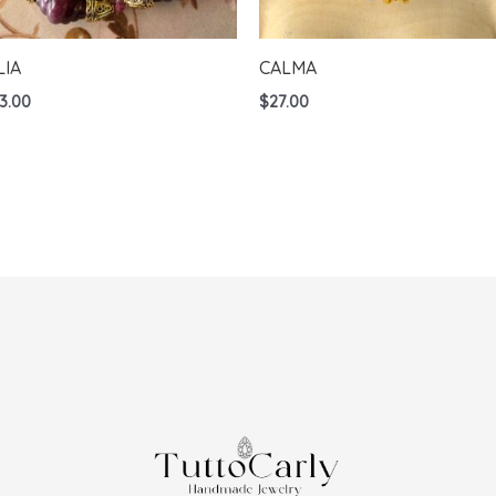
LIA
CALMA
3.00
$
27.00