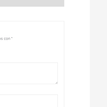
os con
*