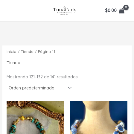
Ir
$
0.00
al
contenido
Inicio
/
Tienda
/ Página 11
Tienda
Mostrando 121–132 de 141 resultados