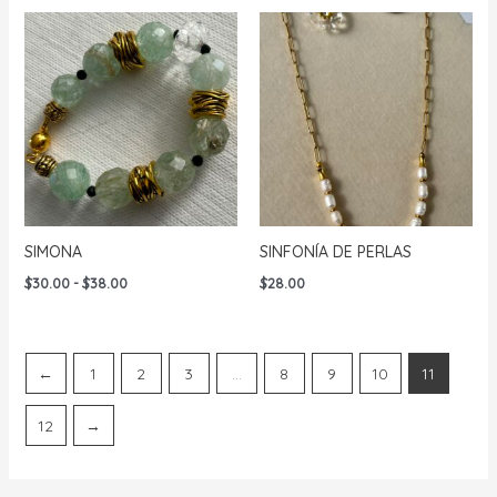
SIMONA
SINFONÍA DE PERLAS
Rango
$
30.00
-
$
38.00
$
28.00
de
precios:
desde
$30.00
hasta
←
1
2
3
…
8
9
10
11
$38.00
12
→