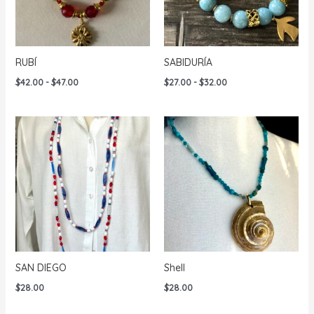
RUBÍ
SABIDURÍA
Rango
Rango
$
42.00
-
$
47.00
$
27.00
-
$
32.00
de
de
precios:
precios:
desde
desde
$42.00
$27.00
hasta
hasta
$47.00
$32.00
SAN DIEGO
Shell
$
28.00
$
28.00