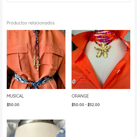
Productos relacionados
MUSICAL
ORANGE
Rango
$
50.00
$
50.00
-
$
52.00
de
precios:
desde
$50.00
hasta
$52.00