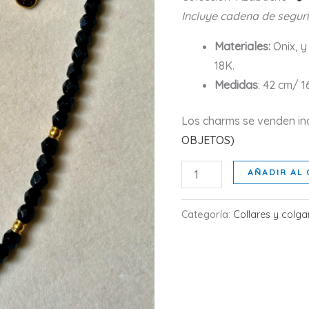
Incluye cadena de segur
Materiales:
Onix, 
18K.
Medidas
: 42 cm/ 16
Los charms se venden in
OBJETOS)
OFELIA
AÑADIR AL 
cantidad
Categoría:
Collares y colga