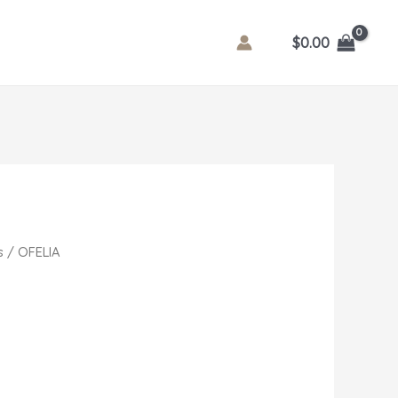
$
0.00
s
/ OFELIA