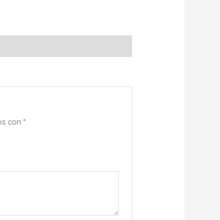
os con
*