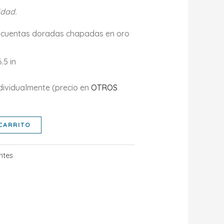
idad.
y cuentas doradas chapadas en oro
.5 in
dividualmente (precio en
OTROS
CARRITO
ntes