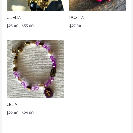
ODELIA
ROSITA
Rango
$
25.00
-
$
35.00
$
27.00
de
precios:
desde
$25.00
hasta
$35.00
CELIA
Rango
$
22.00
-
$
24.00
de
precios:
desde
$22.00