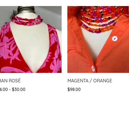
RAN ROSÉ
MAGENTA / ORANGE
Rango
6.00
-
$
30.00
$
98.00
de
precios:
desde
$26.00
hasta
$30.00