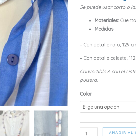
Se puede usar corto o la
Materiales
: Cuenta
Medidas
:
– Con detalle rojo, 129 c
– Con detalle celeste, 112
Convertible A con el sis
pulsera.
Color
BRISA
AÑADIR AL 