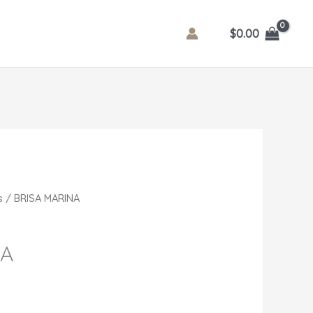
$
0.00
s
/ BRISA MARINA
NA