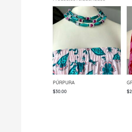
PÚRPURA
G
$
30.00
$
2