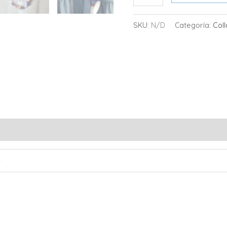
MARINA
cantidad
SKU:
N/D
Categoría:
Coll
s (0)
e