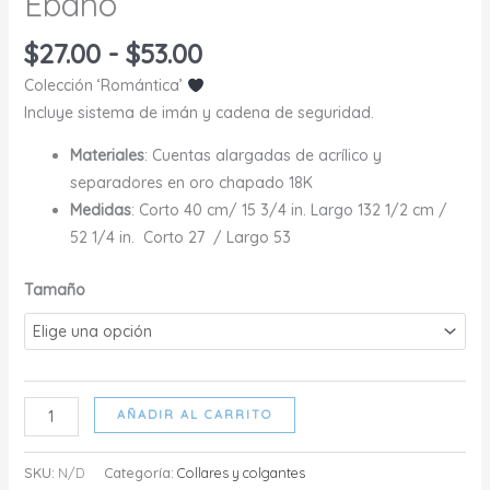
Ébano
Rango
$
27.00
-
$
53.00
de
Colección ‘Romántica’
precios:
Incluye sistema de imán y cadena de seguridad.
desde
$27.00
Materiales
: Cuentas alargadas de acrílico y
hasta
separadores en oro chapado 18K
$53.00
Medidas
: Corto 40 cm/ 15 3/4 in. Largo 132 1/2 cm /
52 1/4 in. Corto 27 / Largo 53
Tamaño
Ébano
AÑADIR AL CARRITO
cantidad
SKU:
N/D
Categoría:
Collares y colgantes