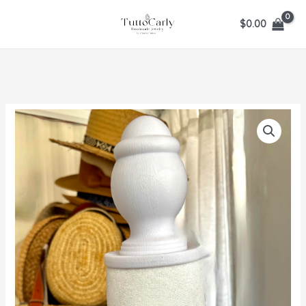
Ir
$
0.00
al
contenido