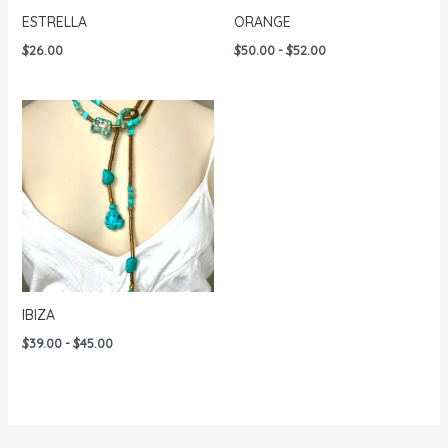
ESTRELLA
ORANGE
Rango
$
26.00
$
50.00
-
$
52.00
de
precios:
desde
$50.00
hasta
$52.00
IBIZA
Rango
$
39.00
-
$
45.00
de
precios:
desde
$39.00
hasta
$45.00