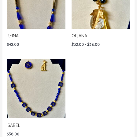
REINA
ORIANA
Rango
$
42.00
$
32.00
-
$
38.00
de
precios:
desde
$32.00
hasta
$38.00
ISABEL
$
38.00