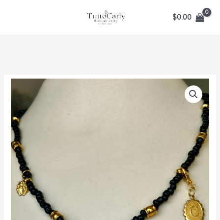
Ir
$
0.00
al
contenido