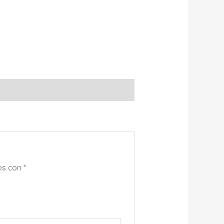
os con
*