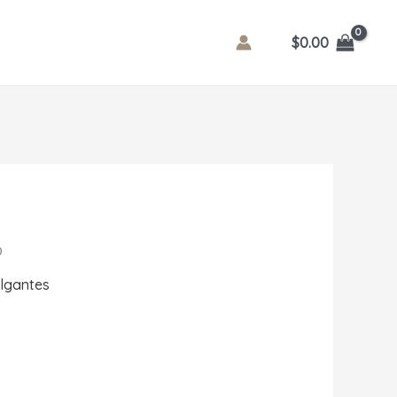
$
0.00
O
olgantes