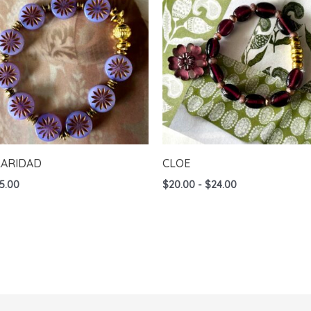
LARIDAD
CLOE
Rango
5.00
$
20.00
-
$
24.00
de
precios:
desde
$20.00
hasta
$24.00