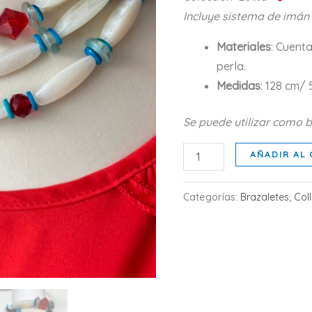
Incluye sistema de imán
Materiales
: Cuenta
perla.
Medidas
: 128 cm/ 5
Se puede utilizar como b
HUESO
AÑADIR AL 
cantidad
Categorías:
Brazaletes
,
Col