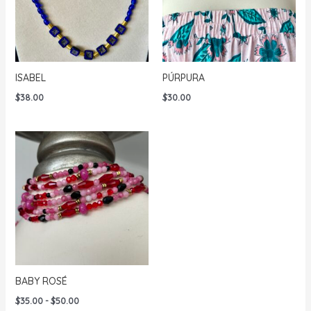
ISABEL
PÚRPURA
$
38.00
$
30.00
BABY ROSÉ
Rango
$
35.00
-
$
50.00
de