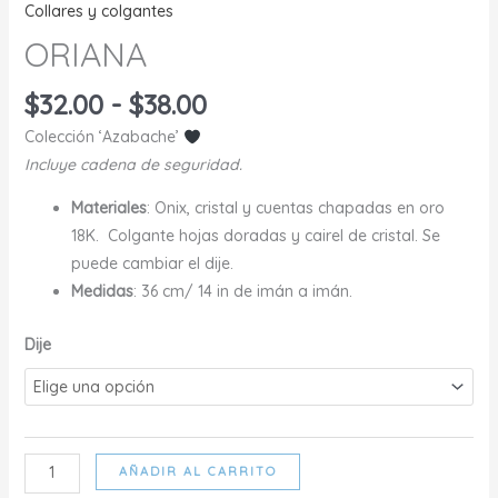
Collares y colgantes
ORIANA
Rango
$
32.00
-
$
38.00
de
Colección ‘Azabache’
precios:
Incluye cadena de seguridad.
desde
$32.00
Materiales
: Onix, cristal y cuentas chapadas en oro
hasta
18K. Colgante hojas doradas y cairel de cristal. Se
$38.00
puede cambiar el dije.
Medidas
: 36 cm/ 14 in de imán a imán.
Dije
ORIANA
AÑADIR AL CARRITO
cantidad