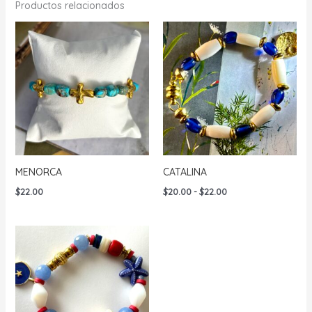
Productos relacionados
MENORCA
CATALINA
Rango
$
22.00
$
20.00
-
$
22.00
de
precios:
desde
$20.00
hasta
$22.00