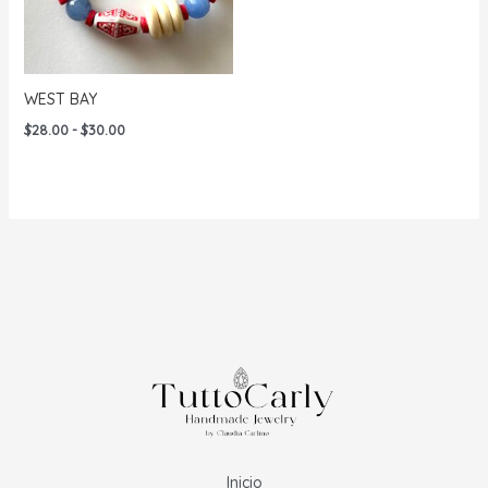
WEST BAY
Rango
$
28.00
-
$
30.00
de
precios:
desde
$28.00
hasta
$30.00
Inicio