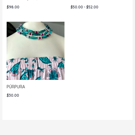
Rango
$
98.00
$
50.00
-
$
52.00
de
precios:
desde
$50.00
hasta
$52.00
PÚRPURA
$
30.00