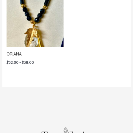
$45.00
ORIANA
Rango
$
32.00
-
$
38.00
de
precios:
desde
$32.00
hasta
$38.00