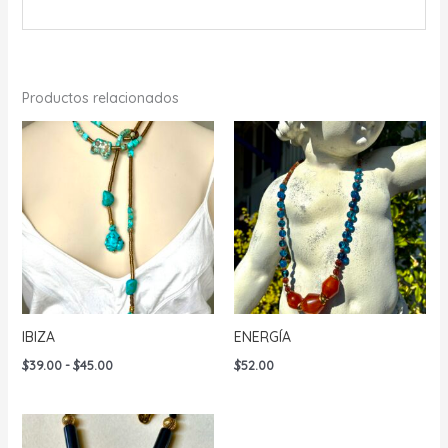
Productos relacionados
IBIZA
ENERGÍA
Rango
$
39.00
-
$
45.00
$
52.00
de
precios:
desde
$39.00
hasta