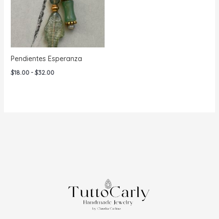
Pendientes Esperanza
Rango
$
18.00
-
$
32.00
de
precios:
desde
$18.00
hasta
$32.00