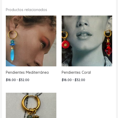
Productos relacionados
Pendientes Mediterráneo
Pendientes Coral
Rango
Rango
$
18.00
-
$
32.00
$
18.00
-
$
32.00
de
de
precios:
precios:
desde
desde
$18.00
$18.00
hasta
hasta
$32.00
$32.00