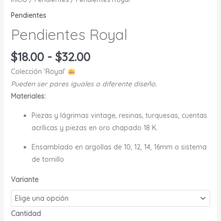
Pendientes
Pendientes Royal
Rango
$
18.00
-
$
32.00
de
Colección ‘Royal’
precios:
Pueden ser pares iguales o diferente diseño.
desde
Materiales:
$18.00
hasta
Piezas y lágrimas vintage, resinas, turquesas, cuentas
$32.00
acrílicas y piezas en oro chapado 18 K.
Ensamblado en argollas de 10, 12, 14, 16mm o sistema
de tornillo
Variante
Cantidad