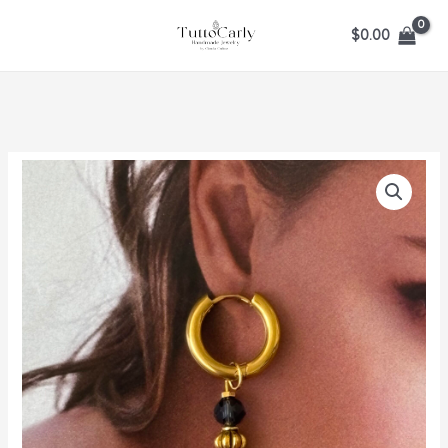
Ir
$
0.00
al
contenido