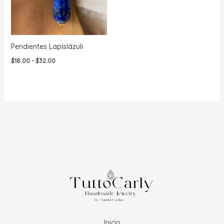
Pendientes Lapislázuli
Rango
$
18.00
-
$
32.00
de
precios:
desde
$18.00
hasta
$32.00
Inicio