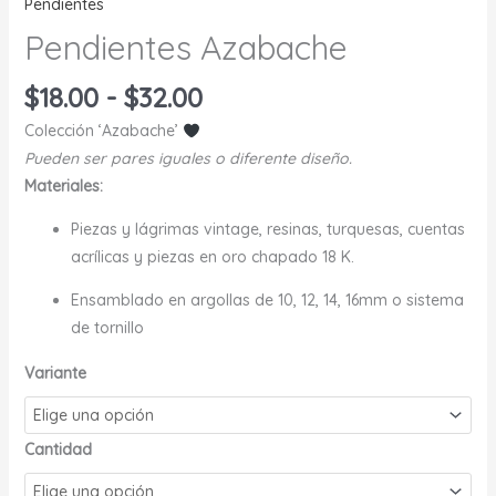
Pendientes
Pendientes Azabache
Rango
$
18.00
-
$
32.00
de
Colección ‘Azabache’
precios:
Pueden ser pares iguales o diferente diseño.
desde
Materiales:
$18.00
hasta
Piezas y lágrimas vintage, resinas, turquesas, cuentas
$32.00
acrílicas y piezas en oro chapado 18 K.
Ensamblado en argollas de 10, 12, 14, 16mm o sistema
de tornillo
Variante
Cantidad