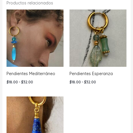
Productos relacionados
Pendientes Mediterráneo
Pendientes Esperanza
Rango
Rango
$
18.00
-
$
32.00
$
18.00
-
$
32.00
de
de
precios:
precios:
desde
desde
$18.00
$18.00
hasta
hasta
$32.00
$32.00