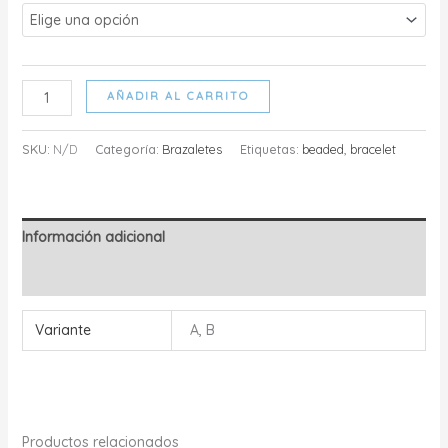
ODESA
AÑADIR AL CARRITO
-
BRAZALETE
SKU:
N/D
Categoría:
Brazaletes
Etiquetas:
beaded
,
bracelet
cantidad
Información adicional
Valoraciones (0)
Variante
A, B
Productos relacionados