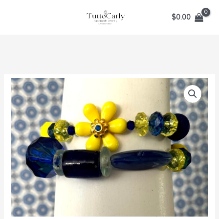
Ir
$
0.00
al
contenido