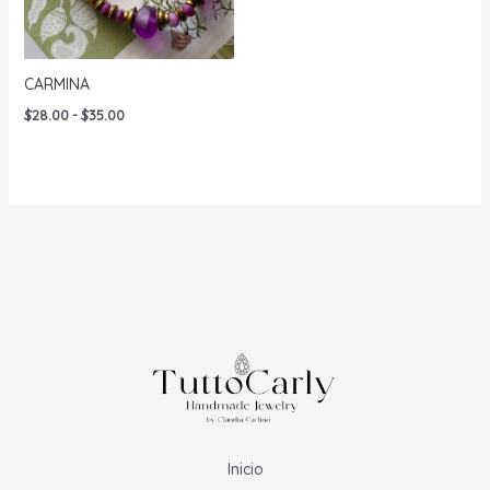
CARMINA
Rango
$
28.00
-
$
35.00
de
precios:
desde
$28.00
hasta
$35.00
Inicio