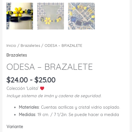
Inicio
/
Brazaletes
/ ODESA – BRAZALETE
Brazaletes
ODESA – BRAZALETE
Rango
$
24.00
-
$
25.00
de
Colección ‘Lolita’
precios:
Incluye sistema de imán y cadena de seguridad.
desde
$24.00
Materiales
: Cuentas acrílicas y cristal vidrio soplado.
hasta
Medidas
: 19 cm. / 7 1/2in. Se puede hacer a medida
$25.00
Variante