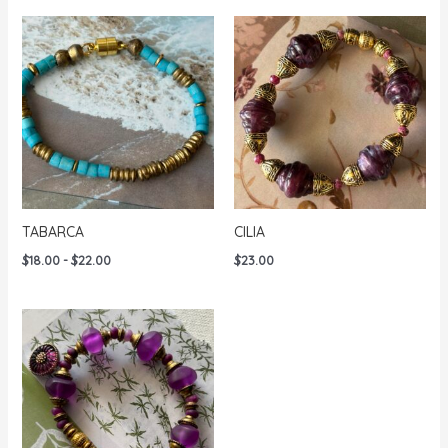
TABARCA
CILIA
Rango
$
18.00
-
$
22.00
$
23.00
de
precios:
desde
$18.00
hasta
$22.00