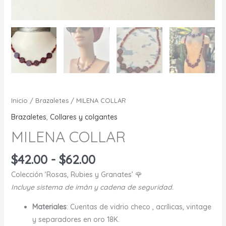
Inicio
/
Brazaletes
/ MILENA COLLAR
Brazaletes
,
Collares y colgantes
MILENA COLLAR
Rango
$
42.00
-
$
62.00
de
Colección ‘Rosas, Rubies y Granates’ 🌹
precios:
Incluye sistema de imán y cadena de seguridad.
desde
$42.00
Materiales
: Cuentas de vidrio checo , acrílicas, vintage
hasta
y separadores en oro 18K.