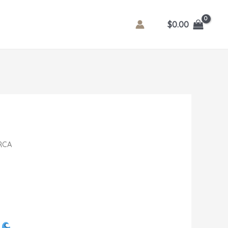
$
0.00
RCA
’