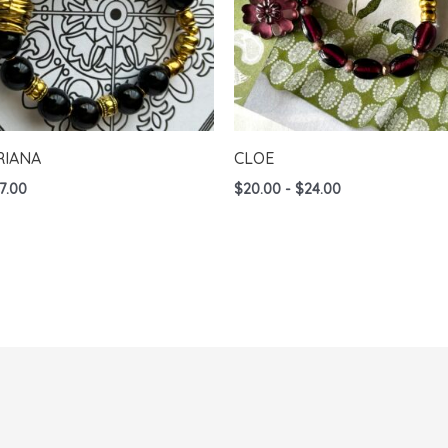
RIANA
CLOE
Rango
7.00
$
20.00
-
$
24.00
de
precios:
desde
$20.00
hasta
$24.00