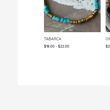
TABARCA
O
Rango
$
18.00
-
$
22.00
$
2
de
precios:
desde
$18.00
hasta
$22.00