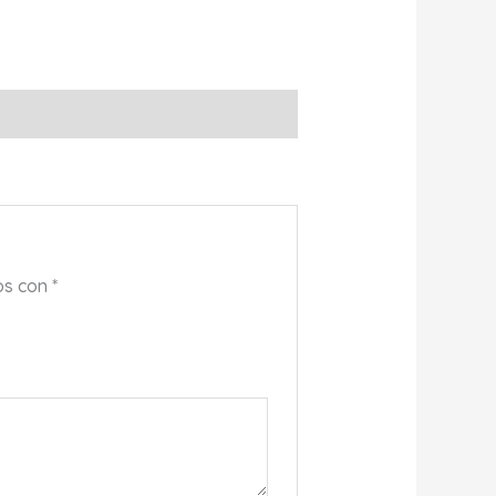
os con
*