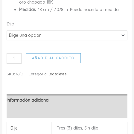
hasta
oro chapado 18K
$32.00
Medidas
: 18 cm / 7.078 in. Puedo hacerlo a medida
Dije
HYDRA
AÑADIR AL CARRITO
-
BRAZALETE
SKU:
N/D
Categoría:
Brazaletes
cantidad
Información adicional
Valoraciones (0)
Dije
Tres (3) dijes, Sin dije