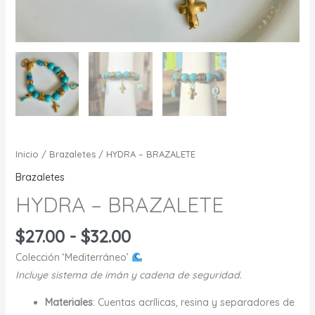
Inicio
/
Brazaletes
/ HYDRA – BRAZALETE
Brazaletes
HYDRA – BRAZALETE
Rango
$
27.00
-
$
32.00
de
Colección ‘Mediterráneo’
precios:
Incluye sistema de imán y cadena de seguridad.
desde
$27.00
Materiales
: Cuentas acrílicas, resina y separadores de