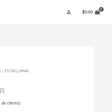
$
0.00
s
/ ESTRELLAMAR
AR
de cliente)