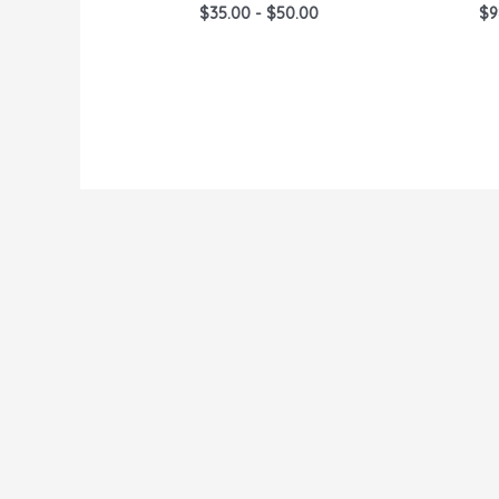
Rango
$
35.00
-
$
50.00
$
9
de
precios:
desde
$35.00
hasta
$50.00