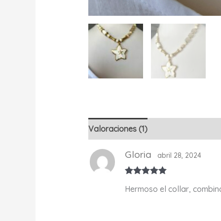
Valoraciones (1)
Gloria
abril 28, 2024
Valorado con
Hermoso el collar, combin
5
de 5