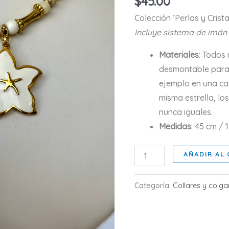
$
45.00
5.00
de 5 en
base a
Colección ‘Perlas y Crist
valoración de
un cliente
Incluye sistema de imán
Materiales
: Todos 
desmontable para u
ejemplo en una ca
misma estrella, lo
nunca iguales.
Medidas
: 45 cm / 17
ESTRELLAMAR
AÑADIR AL 
cantidad
Categoría:
Collares y colga