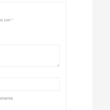
os con
*
comente.