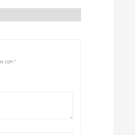
os con
*