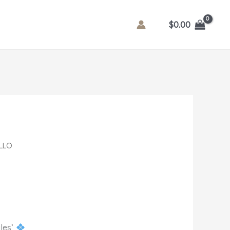
$
0.00
LLO
ales’