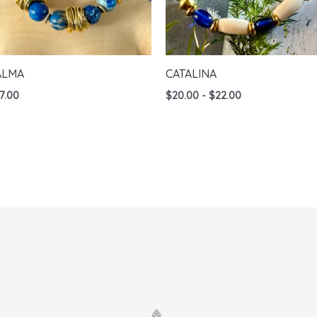
ALMA
CATALINA
Rango
7.00
$
20.00
-
$
22.00
de
precios:
desde
$20.00
hasta
$22.00