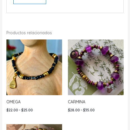
Productos relacionados
OMEGA
CARMINA
Rango
Rango
$
22.00
-
$
25.00
$
28.00
-
$
35.00
de
de
precios:
precios:
desde
desde
$22.00
$28.00