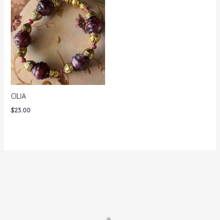
hasta
hasta
$25.00
$35.00
CILIA
$
23.00