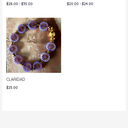
Rango
Rango
$
28.00
-
$
35.00
$
20.00
-
$
24.00
de
de
precios:
precios:
desde
desde
$28.00
$20.00
hasta
hasta
$35.00
$24.00
CLARIDAD
$
25.00