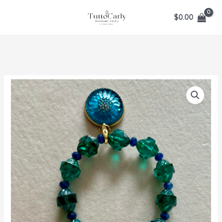
Ir
$
0.00
al
contenido