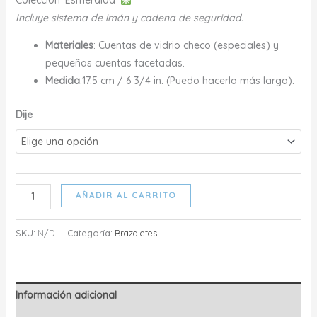
Colección ‘Esmeralda’
precios:
Incluye sistema de imán y cadena de seguridad.
desde
$28.00
Materiales
: Cuentas de vidrio checo (especiales) y
hasta
pequeñas cuentas facetadas.
$37.00
Medida
:17.5 cm / 6 3/4 in. (Puedo hacerla más larga).
Dije
ANAÍS
AÑADIR AL CARRITO
cantidad
SKU:
N/D
Categoría:
Brazaletes
Información adicional