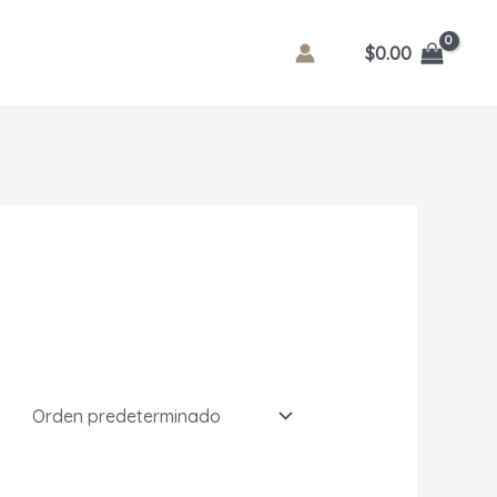
$
0.00