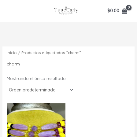
Ir
$
0.00
al
contenido
Inicio
/ Productos etiquetados “charm”
charm
Mostrando el único resultado