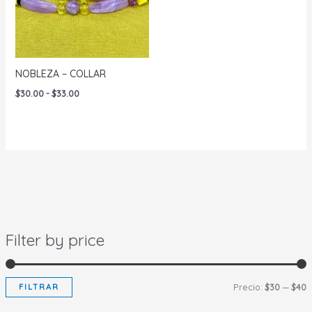
NOBLEZA – COLLAR
Rango
$
30.00
-
$
33.00
de
precios:
desde
$30.00
hasta
$33.00
Filter by price
P
P
FILTRAR
Precio:
$30
—
$40
r
r