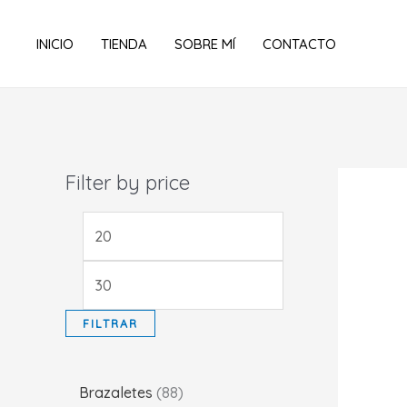
Ir
al
INICIO
TIENDA
SOBRE MÍ
CONTACTO
contenido
Filter by price
P
P
r
r
e
e
c
c
FILTRAR
i
i
o
o
8
Brazaletes
88
m
m