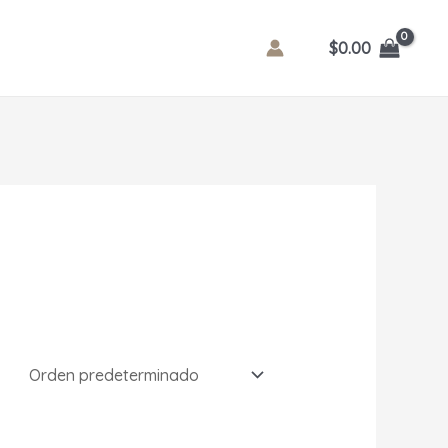
$
0.00