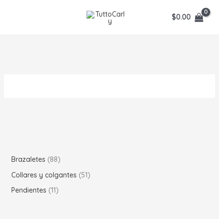
Ir
$
0.00
al
contenido
8
Brazaletes
88
8
5
Collares y colgantes
51
p
1
1
Pendientes
11
r
p
1
o
r
p